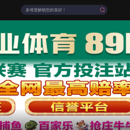
⌕
首页
电影
电视剧
版
国大陆
属于国产剧内容，2023年上线，地区为中国大陆，当前状态全30集。bj-big