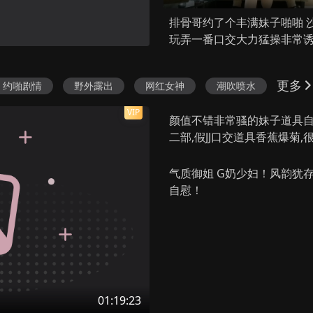
中国大陆 / 2026
中国大陆 / 2024
校服的裙摆
半熟男女
年
校服的裙摆，属于国产剧内容，
半熟男女，属于国产剧内容，2024
正
2026年上线，地区为中国大陆，当
年上线，地区为中国大陆，当前状
前状态第24集完结。yjzy.tv 提供
态全27集。www.wsyzy.cc 提供该
该内容的高清播放入口和同类影视
内容的高清播放入口和同类影视推
第10集
第20集已完结
推荐。
荐。