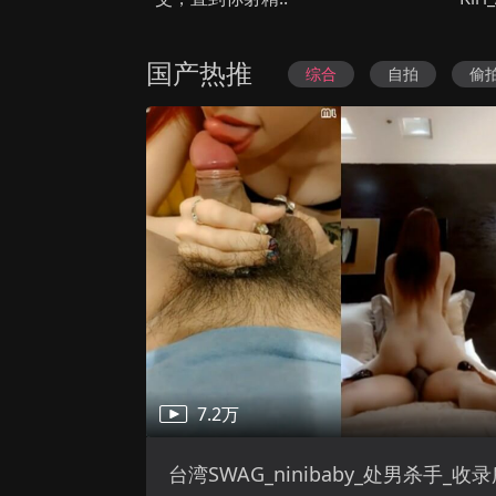
猜你喜欢
HD中字
正片