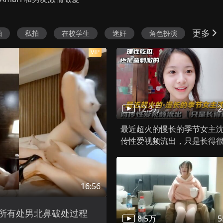
第24集完结
全27集