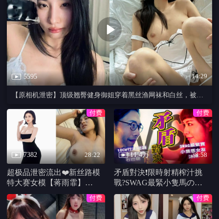
美国 / 2014
日本 / 2004
魔力月光
蒸汽男孩
HD中字
正片
大陆 / 2015
日本 / 2012
我亲爱的小淘气
哆啦A梦：大雄与奇迹之岛
更新HD
HD中字