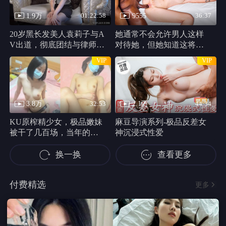
猜你喜欢
HD中字
正片