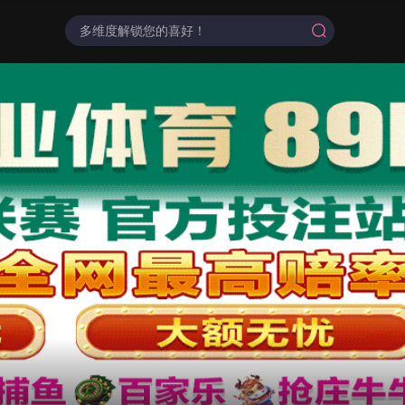
⌕
首页
电影
电视剧
 / 德国 / 挪威
情片内容，2019年上线，地区为瑞典 / 德国 / 挪威，当前状态正片。bj-b