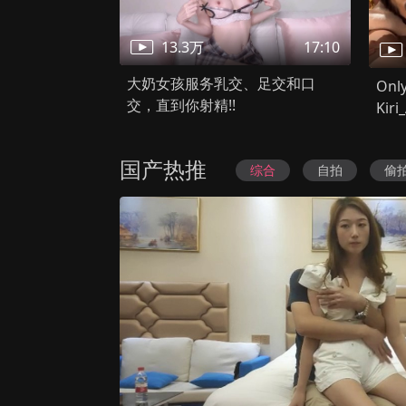
登台者
校服的裙摆
登台者，属于剧情片内容，2023年
校服的裙摆，属于国产剧内容，
上线，地区为土耳其，当前状态正
2026年上线，地区为中国大陆，
片。jinyingzy.com 提供该内容的
前状态第24集完结。yjzy.tv 提供
高清播放入口和同类影视推荐。
该内容的高清播放入口和同类影
更新至第23-24集
第10集
推荐。
美国 / 2012
日本 / 2024
福尔摩斯：基本演绎法第一季
全领域异常解决室