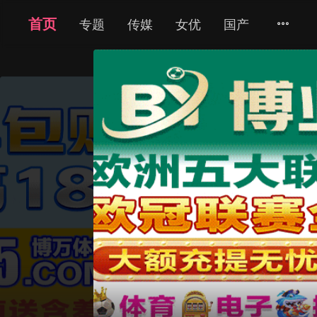
蜜瓜在线观看免费播放电视剧
关于无尽
2019
剧情片
瑞典
▶
立即播放
▶
语言：
瑞典语
备注：
正片
jinyingzy.com
来源：
剧情：
关于无尽，属于剧
荐。