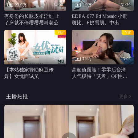
男子游泳部剧场版：最后的
吃货宇宙
划水 后篇
正片
正片
中国大陆 / 2021
日本 / 1986
新大头儿子和小头爸爸4：完
天空之城
美爸爸