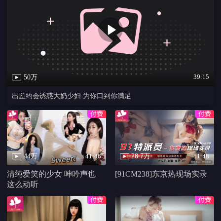
日本 / 2004
日本 / 2012
蒸汽男孩
哆啦A梦：大雄与奇迹之岛
更新HD
正片
印度尼西亚 / 2025
美国 / 2009
神探与鬼外婆
绿巨人大战
HD
4K