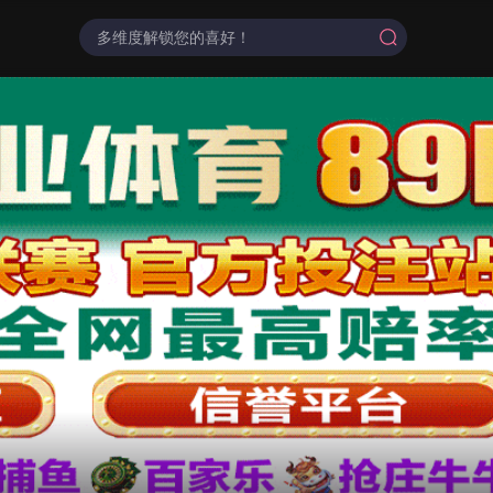
⌕
首页
电影
电视剧
国大陆
津话
剧内容，2006年上线，地区为中国大陆，当前状态已完结。bj-big-comm