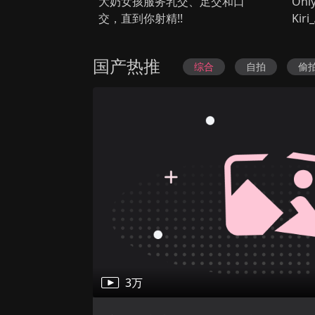
猜你喜欢
HD中字
正片