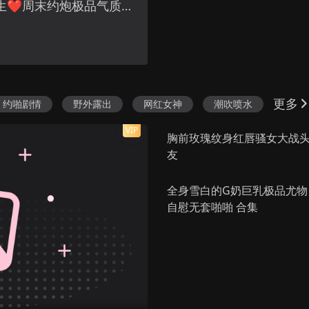
中国大陆 / 2026
中国大陆 / 2024
校服的裙摆
半熟男女
年
校服的裙摆，属于国产剧内容，
半熟男女，属于国产剧内容，2024
正
2026年上线，地区为中国大陆，当
年上线，地区为中国大陆，当前状
前状态第24集完结。yjzy.tv 提供
态全27集。www.wsyzy.cc 提供该
该内容的高清播放入口和同类影视
内容的高清播放入口和同类影视推
第10集
第20集已完结
推荐。
荐。