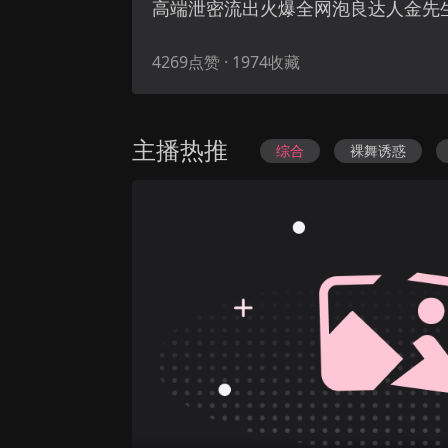
美国 / 2014
土耳其 / 2023
魔力月光
登台者
魔力月光，属于喜剧片内容，2014
登台者，属于剧情片内容，2023
年上线，地区为美国，当前状态
上线，地区为土耳其，当前状态
HD中字。www.wsyzy.cc 提供该内
片。jinyingzy.com 提供该内容的
容的高清播放入口和同类影视推
高清播放入口和同类影视推荐。
全6集
更新至第23-24集
荐。