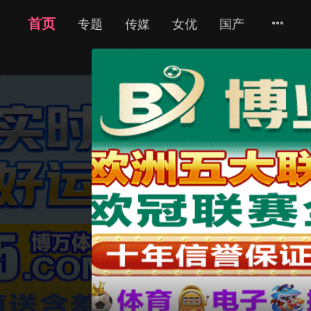
蜜瓜在线观看免费播放电视剧
玉碎
2006
国产剧
中
▶
立即播放
▶
语言：
汉语普通话,天
备注：
已完结
www.wsyzy.cc
来源：
剧情：
玉碎，属于国产