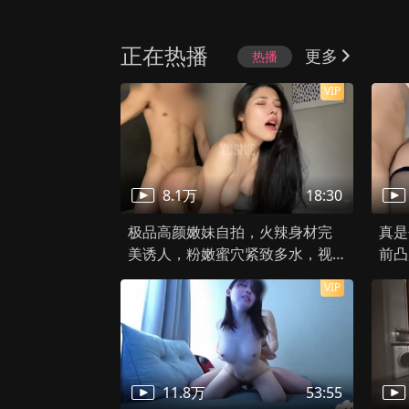
猜你喜欢
HD中字
正片