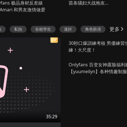
全27集
第12集完结