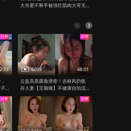
第12集完结
正片