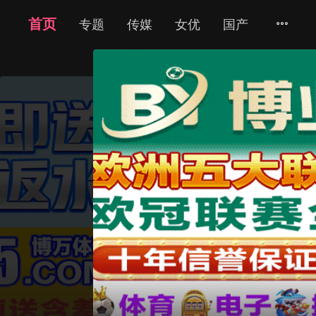
蜜瓜在线观看免费播放电视剧
血与油
2024
动作片
哥
▶
立即播放
▶
语言：
西班牙语
备注：
正片
jinyingzy.com
来源：
剧情：
血与油，属于动