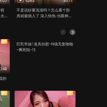
韩国 / 2023
日本 / 2025
国民死刑投票
防风少年
国民死刑投票，属于韩剧内容，
防风少年，属于剧情片内容，2025
2023年上线，地区为韩国，当前状
年上线，地区为日本，当前状态正
态第12集完结。jinyingzy.com 提
片。jinyingzy.com 提供该内容的
供该内容的高清播放入口和同类影
高清播放入口和同类影视推荐。
已完结
正片
视推荐