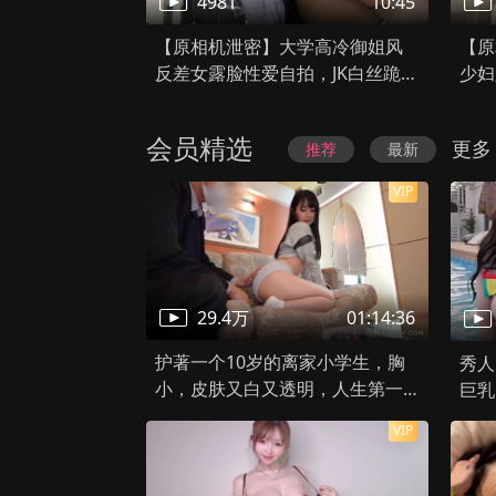
土耳其 / 2023
中国大陆 / 2026
登台者
校服的裙摆
登台者，属于剧情片内容，2023年
校服的裙摆，属于国产剧内容，
上线，地区为土耳其，当前状态正
2026年上线，地区为中国大陆，
片。jinyingzy.com 提供该内容的
前状态第24集完结。yjzy.tv 提供
高清播放入口和同类影视推荐。
该内容的高清播放入口和同类影
全6集
更新至第23-24集
推荐。