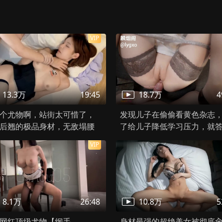
全27集
第12集完结