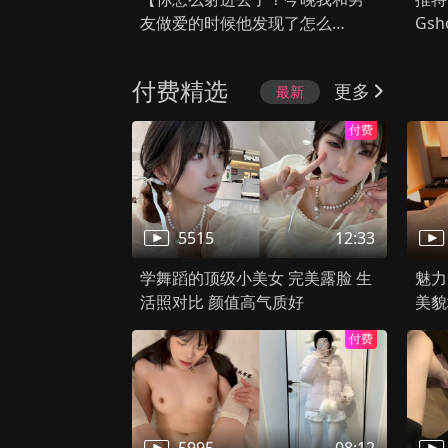
土耳其 / 2023
中国大陆 / 2026
登台者
校服的裙摆
登台者，属于剧情片内容，2023年
校服的裙摆，属于国产剧内容，
上线，地区为土耳其，当前状态正
2026年上线，地区为中国大陆，
片。jinyingzy.com 提供该内容的
前状态第24集完结。yjzy.tv 提供
高清播放入口和同类影视推荐。
该内容的高清播放入口和同类影
更新至第23-24集
第10集
推荐。