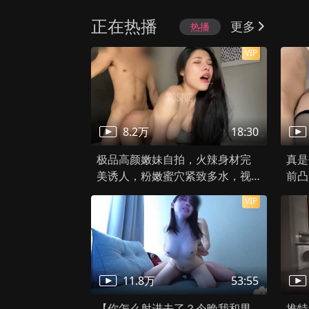
猜你喜欢
正片
第24集完结